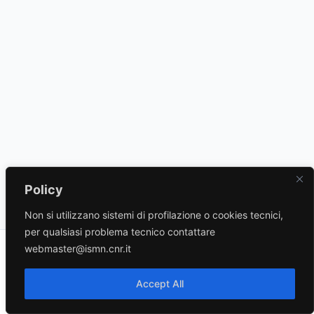
Policy
Non si utilizzano sistemi di profilazione o cookies tecnici,
per qualsiasi problema tecnico contattare
webmaster@ismn.cnr.it
Copyright © 2026 | Powered by
Tema WordPress Astra
Accept All